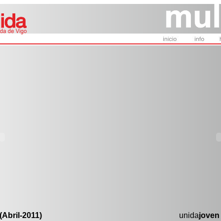
(Abril-2011)
unida
joven