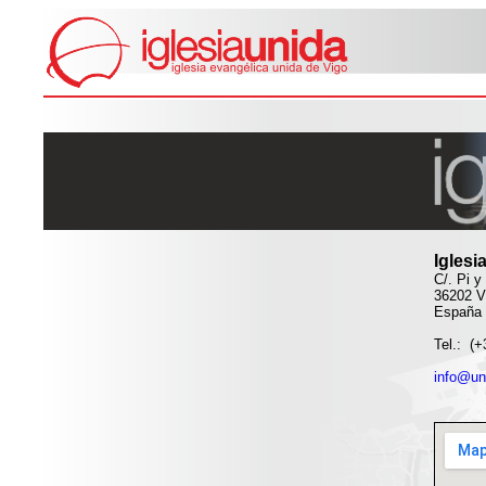
Iglesi
C/. Pi y
36202 V
España
Tel.: (
info@un